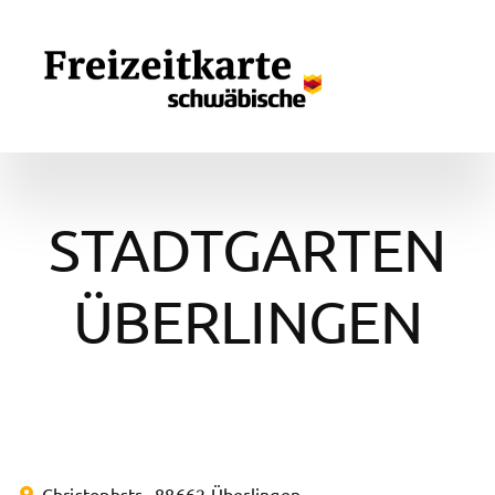
Zum
Inhalt
springen
STADTGARTEN
ÜBERLINGEN
Christophstr.
,
88662
Überlingen