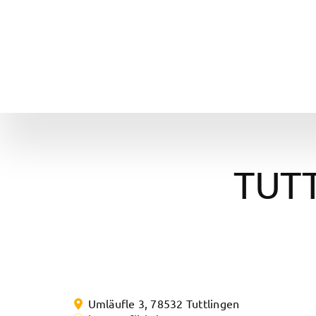
Zum
Inhalt
springen
TUT
Umläufle 3
,
78532
Tuttlingen